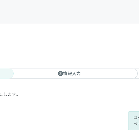
情報入力
2
たします。
ロ
ペ