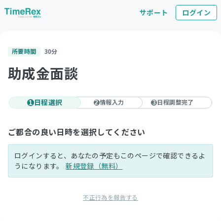
サポート
ログイン
所要時間
30
分
助成金面談
日程選択
情報入力
日程調整完了
1
2
3
ご都合の良い日時を選択してください
ログインすると、あなたの予定もこのページで確認できるよ
うになります。
新規登録（無料）
不正行為を報告する