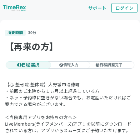
サポート
ログイン
所要時間
30
分
【再来の方】
日程選択
情報入力
日程調整完了
1
2
3
【心 整骨院.整体院】大野城市瑞穂町
・前回のご来院から１ヵ月以上経過している方
・ネット予約枠に空きがない場合でも、お電話いただければご
案内できる場合がございます。
＜当院専用アプリをお持ちの方へ＞
LiveMembers(ライブメンバーズ)アプリを以前にダウンロード
されている方は、アプリからスムーズにご予約いただけます。