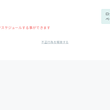
ロ
ペ
リスケジュールする事ができます
不正行為を報告する