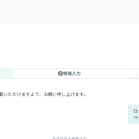
情報入力
2
記載いただけますよう、お願い申し上げます。
ロ
ペ
不正行為を報告する