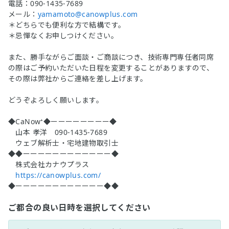
電話：090-1435-7689
メール：
yamamoto@canowplus.com
＊どちらでも便利な方で結構です。
＊忌憚なくお申しつけください。
また、勝手ながらご面談・ご商談につき、技術専門専任者同席
の際はご予約いただいた日程を変更することがありますので、
その際は弊社からご連絡を差し上げます。
どうぞよろしく願いします。
◆CaNow⁺◆ーーーーーーーー◆
山本 孝洋 090-1435-7689
ウェブ解析士・宅地建物取引士
◆◆ーーーーーーーーーーーー◆
株式会社カナウプラス
https://canowplus.com/
◆ーーーーーーーーーーーー◆◆
ご都合の良い日時を選択してください