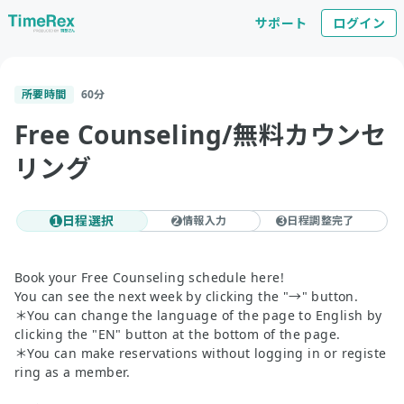
サポート
ログイン
所要時間
60
分
Free Counseling/無料カウンセ
リング
日程選択
情報入力
日程調整完了
1
2
3
Book your Free Counseling schedule here!
You can see the next week by clicking the "→" button.
＊You can change the language of the page to English by
clicking the "EN" button at the bottom of the page.
＊You can make reservations without logging in or registe
ring as a member.