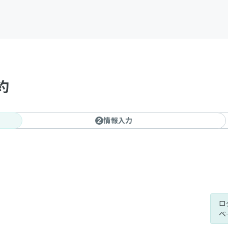
約
情報入力
2
ロ
ペ