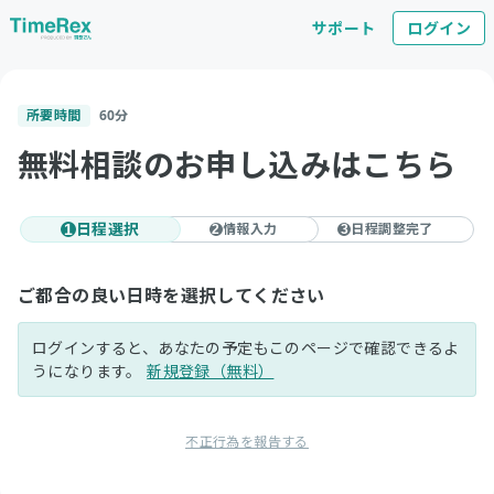
サポート
ログイン
所要時間
60
分
無料相談のお申し込みはこちら
日程選択
情報入力
日程調整完了
1
2
3
ご都合の良い日時を選択してください
ログインすると、あなたの予定もこのページで確認できるよ
うになります。
新規登録（無料）
不正行為を報告する