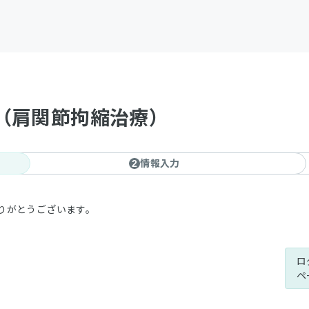
（肩関節拘縮治療）
情報入力
2
りがとうございます。
ロ
ペ