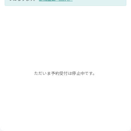
ただいま予約受付は停止中です。