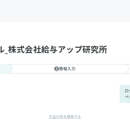
ル_株式会社給与アップ研究所
情報入力
2
ロ
ペ
不正行為を報告する