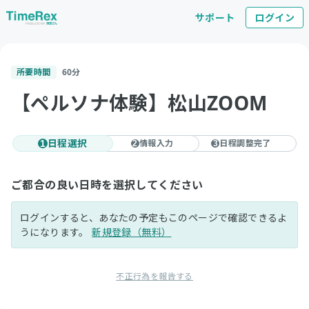
サポート
ログイン
所要時間
60
分
【ペルソナ体験】松山ZOOM
日程選択
情報入力
日程調整完了
1
2
3
ご都合の良い日時を選択してください
ログインすると、あなたの予定もこのページで確認できるよ
うになります。
新規登録（無料）
不正行為を報告する