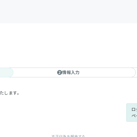
情報入力
2
いたします。
ロ
ペ
不正行為を報告する