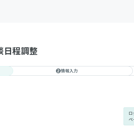
談日程調整
情報入力
2
ロ
ペ