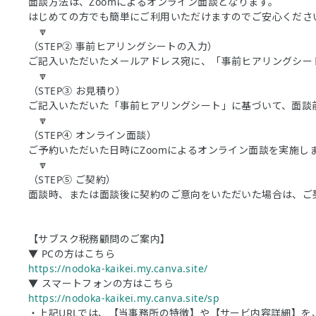
面談方法は、Zoomによるオンライン面談となります。
はじめての方でも簡単にご利用いただけますのでご安心くださ
🔽
（STEP② 事前ヒアリングシートの入力）
ご記入いただいたメールアドレス宛に、「事前ヒアリングシー
🔽
（STEP③ お見積り）
ご記入いただいた「事前ヒアリングシート」に基づいて、面談
🔽
（STEP④ オンライン面談）
ご予約いただいた日時にZoomによるオンライン面談を実施しま
🔽
（STEP⑤ ご契約）
面談時、または面談後に契約のご意向をいただいた場合は、ご
【サブスク税務顧問のご案内】
▼ PCの方はこちら
https://nodoka-kaikei.my.canva.site/
▼ スマートフォンの方はこちら
https://nodoka-kaikei.my.canva.site/sp
・上記URLでは、【当事務所の特徴】や【サービ内容詳細】