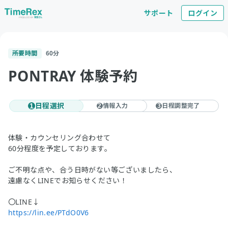
サポート
ログイン
所要時間
60
分
PONTRAY 体験予約
日程選択
情報入力
日程調整完了
1
2
3
体験・カウンセリング合わせて
60分程度を予定しております。
ご不明な点や、合う日時がない等ございましたら、
遠慮なくLINEでお知らせください！
〇LINE↓
https://lin.ee/PTdO0V6