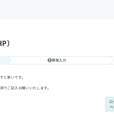
HP）
情報入力
2
ますと幸いです。
必須でご記入お願いいたします。
ロ
ペ