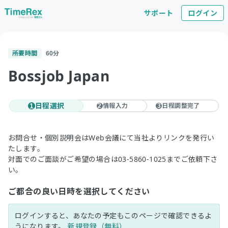
サポート
ログイン
所要時間
60
分
Bossjob Japan
日程選択
情報入力
日程調整完了
1
2
3
お問合せ・個別説明会はWeb会議にて当社よりリンクを発行い
たします。
対面でのご面談がご希望の場合は03-5860-1025までご依頼下さ
い。
ご都合の良い日時を選択してください
ログインすると、あなたの予定もこのページで確認できるよ
うになります。
新規登録（無料）