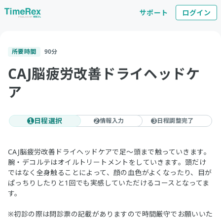
サポート
ログイン
所要時間
90
分
CAJ脳疲労改善ドライヘッドケ
ア
日程選択
情報入力
日程調整完了
1
2
3
CAJ脳疲労改善ドライヘッドケアで足～頭まで触っていきます。
腕・デコルテはオイルトリートメントをしていきます。頭だけ
ではなく全身触ることによって、顔の血色がよくなったり、目が
ぱっちりしたりと1回でも実感していただけるコースとなってま
す。
※初診の際は問診票の記載がありますので時間厳守でお願いいた