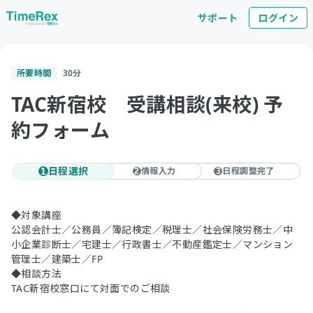
サポート
ログイン
所要時間
30
分
TAC新宿校 受講相談(来校) 予
約フォーム
日程選択
情報入力
日程調整完了
1
2
3
◆対象講座
公認会計士／公務員／簿記検定／税理士／社会保険労務士／中
小企業診断士／宅建士／行政書士／不動産鑑定士／マンション
管理士／建築士／FP
◆相談方法
TAC新宿校窓口にて対面でのご相談