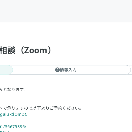
相談（Zoom）
情報入力
2
みとなります。
ンで承りますので以下よりご予約ください。
dkgaiukdOmDC
n01/56675336/