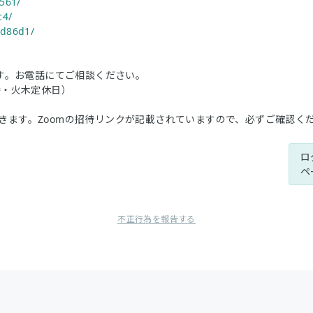
f561/
c4/
0d86d1/
す。お電話にてご相談ください。
7時・火木定休日）
届きます。Zoomの招待リンクが記載されていますので、必ずご確認く
ロ
ペ
不正行為を報告する