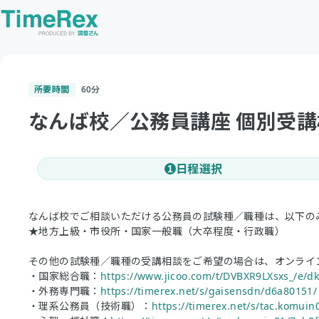
所要時間
60
分
なんば校／公務員講座 個別受講
日程選択
1
なんば校でご相談いただける公務員の試験種／職種は、以下の
★地方上級・市役所・国家一般職（大卒程度・行政職）
その他の試験種／職種の受講相談をご希望の場合は、オンライ
・国家総合職：
https://www.jicoo.com/t/DVBXR9LXsxs_/e/
・外務専門職：
https://timerex.net/s/gaisensdn/d6a80151/
・理系公務員（技術職）：
https://timerex.net/s/tac.komui