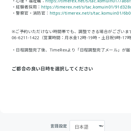
・心理・福祉職：
https://timerex.net/s/tac.komuin01/7ab8
・経験者採用：
https://timerex.net/s/tac.komuin01/91d328
・警察官・消防官：
https://timerex.net/s/tac.komuin01/6b
※ご予約いただけない時間帯でも、調整できる場合がございま
06-6211-1422（営業時間：月水金12時-19時・土日祝9時-1
・日程調整完了後、TimeRexより「日程調整完了メール」が
ご都合の良い日時を選択してください
言語設定