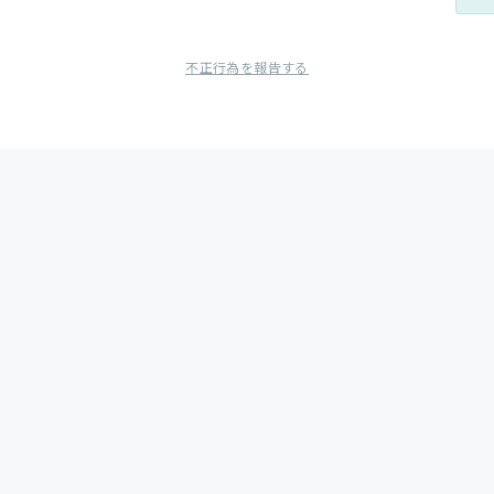
不正行為を報告する