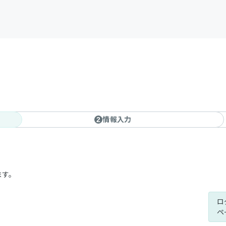
情報入力
2
ます。
ロ
ペ