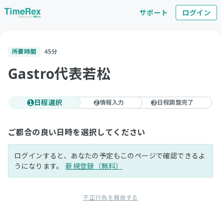
サポート
ログイン
所要時間
45
分
Gastro代表若松
日程選択
情報入力
日程調整完了
1
2
3
ご都合の良い日時を選択してください
ログインすると、あなたの予定もこのページで確認できるよ
うになります。
新規登録（無料）
不正行為を報告する