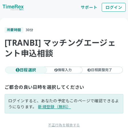
サポート
ログイン
所要時間
30
分
[TRANBI] マッチングエージェ
ント申込相談
日程選択
情報入力
日程調整完了
1
2
3
ご都合の良い日時を選択してください
ログインすると、あなたの予定もこのページで確認できるよ
うになります。
新規登録（無料）
不正行為を報告する