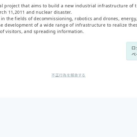
project that aims to build a new industrial infrastructure of t
rch 11,2011 and nuclear disaster.
s in the fields of decommissioning, robotics and drones, energy
 development of a wide range of infrastructure to realize these 
er of visitors, and spreading information.
ロ
ペ
不正行為を報告する