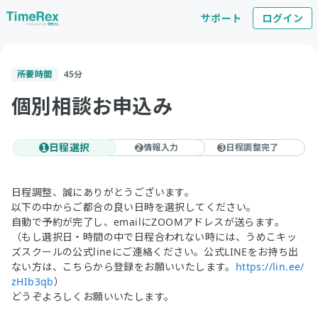
サポート
ログイン
所要時間
45
分
個別相談お申込み
日程選択
情報入力
日程調整完了
1
2
3
日程調整、誠にありがとうございます。
以下の中からご都合の良い日時を選択してください。
自動で予約が完了し、emailにZOOMアドレスが送らます。
（もし選択日・時間の中で日程合われない時には、うめこキッ
ズスクールの公式lineにご連絡ください。公式LINEをお持ち出
ない方は、こちらから登録をお願いいたします。
https://lin.ee/
zHIb3qb
）
どうぞよろしくお願いいたします。