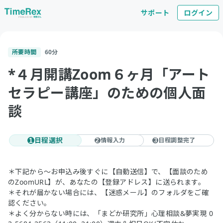
サポート
ログイン
所要時間
60
分
*４月開講Zoom６ヶ月「アート
セラピー講座」のための個人面
談
日程選択
情報入力
日程調整完了
1
2
3
＊下記から～お申込み後すぐに【自動送信】で、【面談のため
のZoomURL】が、あなたの【登録アドレス】に送られます。
＊それが届かない場合には、【迷惑メール】のフォルダをご確
認ください。
＊よく分からない時には、「まどか研究所」心理相談&夢実現 0