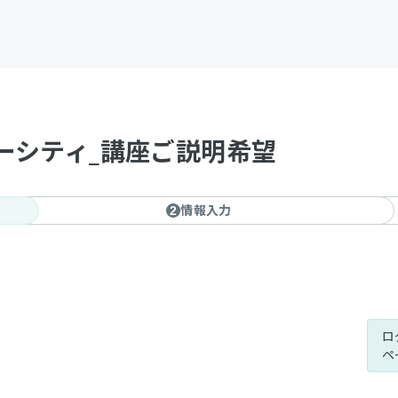
ーシティ_講座ご説明希望
情報入力
2
ロ
ペ