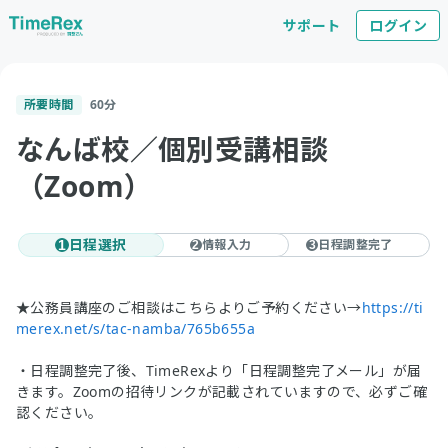
サポート
ログイン
所要時間
60
分
なんば校／個別受講相談
（Zoom）
日程選択
情報入力
日程調整完了
1
2
3
★公務員講座のご相談はこちらよりご予約ください→
https://ti
merex.net/s/tac-namba/765b655a
・日程調整完了後、TimeRexより「日程調整完了メール」が届
きます。Zoomの招待リンクが記載されていますので、必ずご確
認ください。